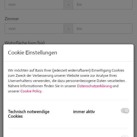
-
Zimmer
-
Wohnfläche (von/bis)
Cookie Einstellungen
-
Weitere Suchoptionen
Wir möchten auf Basis Ihrer (jederzeit widerrufbaren) Einwilligung Cookies
zum Zweck der Verbesserung unserer Website sowie zur Analyse Ihres
Filter zurücksetzen
Suchen
Userverhaltens verwenden, die dazu personenbezogene Daten verarbeiten.
Nähere Informationen finden Sie in unserer
Datenschutzerklärung
und
unserer
Cookie Policy
.
1
2
3
4
5
Technisch notwendige
immer aktiv
Cookies