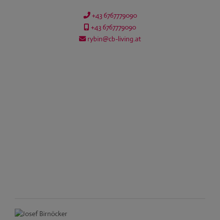
+43 6767779090
+43 6767779090
rybin@cb-living.at