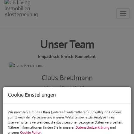
Navig
Unser Team
Empathisch. Ehrlich. Kompetent.
Claus Breulmann
Inhaber / Geschäftsführer
Cookie Einstellungen
+43 699 11 36 22 39
+43 699 11 36 22 39
Wir möchten auf Basis Ihrer (jederzeit widerrufbaren) Einwilligung Cookies
cb@cb-living.at
zum Zweck der Verbesserung unserer Website sowie zur Analyse Ihres
Userverhaltens verwenden, die dazu personenbezogene Daten verarbeiten.
Nähere Informationen finden Sie in unserer
Datenschutzerklärung
und
unserer
Cookie Policy
.