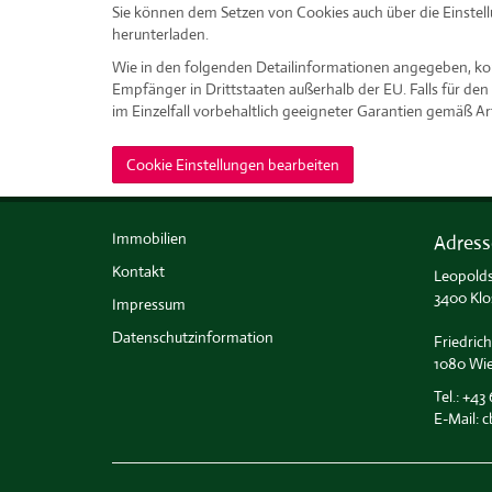
Sie können dem Setzen von Cookies auch über die Einstel
herunterladen.
Wie in den folgenden Detailinformationen angegeben, kom
Empfänger in Drittstaaten außerhalb der EU. Falls für d
im Einzelfall vorbehaltlich geeigneter Garantien gemäß 
Cookie Einstellungen bearbeiten
Immobilien
Adress
Kontakt
Leopolds
3400 Klo
Impressum
Datenschutzinformation
Friedrich
1080 Wi
Tel.:
+43 
E-Mail:
c