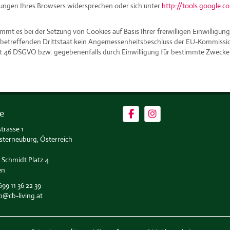
lungen Ihres Browsers widersprechen oder sich unter
http://tools.google.
mt es bei der Setzung von Cookies auf Basis Ihrer freiwilligen Einwilligu
en betreffenden Drittstaat kein Angemessenheitsbeschluss der EU-Kommiss
Art 46 DSGVO bzw. gegebenenfalls durch Einwilligung für bestimmte Zwecke
e
trasse 1
sterneuburg, Österreich
 Schmidt Platz 4
en
699 11 36 22 39
b@cb-living.at