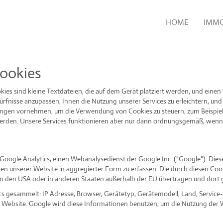
HOME
IMMO
ookies
ies sind kleine Textdateien, die auf dem Gerät platziert werden, und einen
nisse anzupassen, Ihnen die Nutzung unserer Services zu erleichtern, und 
ungen vornehmen, um die Verwendung von Cookies zu steuern, zum Beispiel 
werden. Unsere Services funktionieren aber nur dann ordnungsgemäß, wenn
h Google Analytics, einen Webanalysedienst der Google Inc. ("Google"). Di
en unserer Website in aggregierter Form zu erfassen. Die durch diesen Co
in den USA oder in anderen Staaten außerhalb der EU übertragen und dort 
gesammelt: IP Adresse, Browser, Gerätetyp, Gerätemodell, Land, Service-P
r Website. Google wird diese Informationen benutzen, um die Nutzung der 