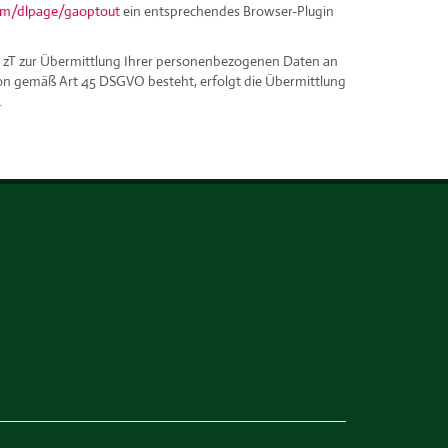
com/dlpage/gaoptout
ein entsprechendes Browser-Plugin
ng zT zur Übermittlung Ihrer personenbezogenen Daten an
ion gemäß Art 45 DSGVO besteht, erfolgt die Übermittlung
.