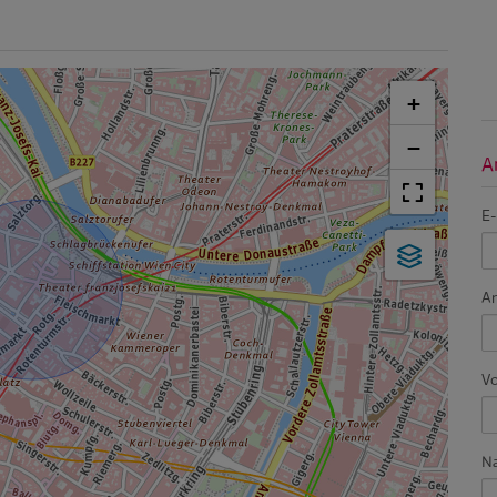
+
−
A
E-
A
V
N