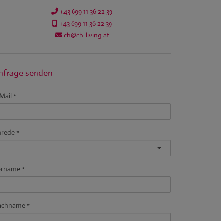
+43 699 11 36 22 39
+43 699 11 36 22 39
cb@cb-living.at
nfrage senden
Mail
nrede
orname
achname