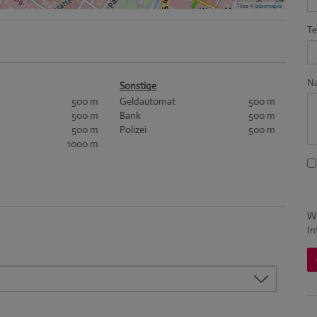
Tiles ©
basemap.at
Te
Na
Sonstige
500 m
Geldautomat
500 m
500 m
Bank
500 m
500 m
Polizei
500 m
1000 m
Wi
In