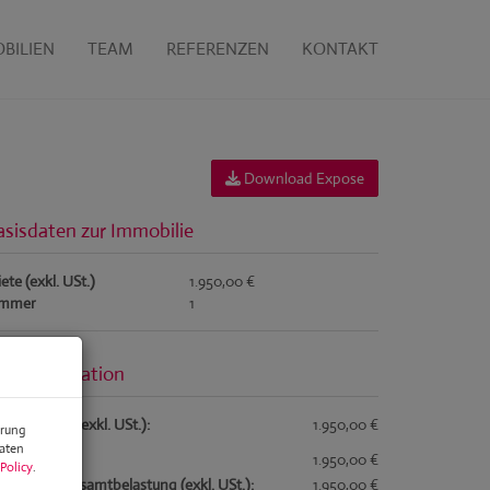
BILIEN
TEAM
REFERENZEN
KONTAKT
Download Expose
asisdaten zur Immobilie
ete (exkl. USt.)
1.950,00 €
immer
1
reisinformation
samtmiete (exkl. USt.):
1.950,00 €
erung
Daten
ete:
1.950,00 €
Policy
.
natliche Gesamtbelastung (exkl. USt.):
1.950,00 €