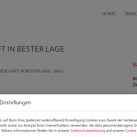
HOME
IMMO
T IN BESTER LAGE
B
Mi
Z
Einstellungen
P
Ge
 auf Basis Ihrer (jederzeit widerrufbaren) Einwilligung Cookies zum Zweck der Verbess
bsite sowie zur Analyse Ihres Userverhaltens verwenden, die dazu personenbezogene 
Mi
. Nähere Informationen finden Sie in unserer
Datenschutzerklärung
und unserer
Cookie 
mo