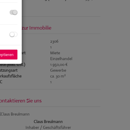
asisdaten zur Immobilie
jektnr.
2306
immer
1
rmarktungsart
Miete
eptieren
jektart
Einzelhandel
ete (exkl. USt.)
1.950,00 €
tzungsart
Gewerbe
2
rkaufsfläche
ca. 30 m
C
1
ontaktieren Sie uns
Claus Breulmann
Inhaber / Geschäftsführer