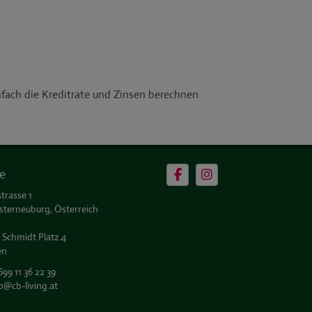
e
trasse 1
sterneuburg, Österreich
 Schmidt Platz 4
en
699 11 36 22 39
b@cb-living.at