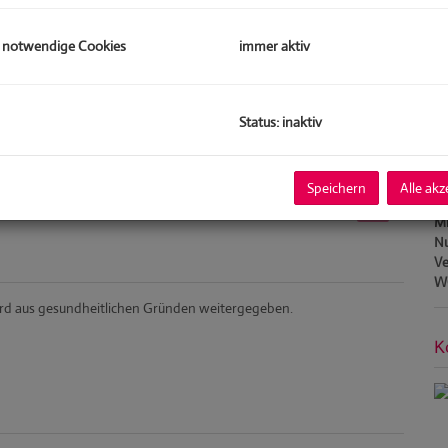
 notwendige Cookies
immer aktiv
B
Status: inaktiv
Ob
Z
Ve
Speichern
Alle akz
Ob
Mi
Nu
Ve
W
wird aus gesundheitlichen Gründen weitergegeben.
K