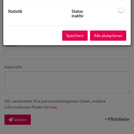
Vorname
Statistik
Status:
inaktiv
Nachname
Speichern
Alle akzeptieren
Telefon
Nachricht
Wir verarbeiten Ihre personenbezogenen Daten, weitere
Informationen finden Sie
hier
.
* Pflichtfelder
Senden