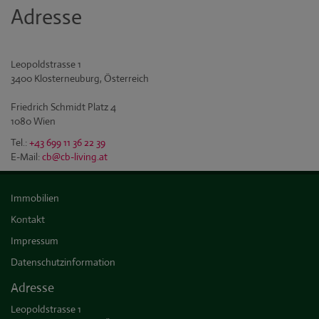
Adresse
Leopoldstrasse 1
3400 Klosterneuburg, Österreich
Friedrich Schmidt Platz 4
1080 Wien
Tel.:
+43 699 11 36 22 39
E-Mail:
cb@cb-living.at
Immobilien
Kontakt
Impressum
Datenschutzinformation
Adresse
Leopoldstrasse 1