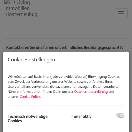
Navig
Kontaktieren Sie uns für ein unverbindliches Beratungsgespräch! Wir
helfen auch gerne bei rechtlichen Fragen rund um Miete, Kauf oder
Cookie Einstellungen
ähnlichem.
Kontaktformular
Wir möchten auf Basis Ihrer (jederzeit widerrufbaren) Einwilligung Cookies
zum Zweck der Verbesserung unserer Website sowie zur Analyse Ihres
Userverhaltens verwenden, die dazu personenbezogene Daten verarbeiten.
E-Mail
Nähere Informationen finden Sie in unserer
Datenschutzerklärung
und
unserer
Cookie Policy
.
Anrede
Technisch notwendige
immer aktiv
Cookies