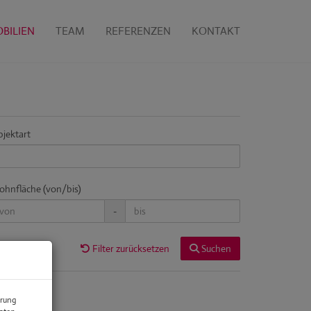
BILIEN
TEAM
REFERENZEN
KONTAKT
jektart
hnfläche (von/bis)
-
Filter zurücksetzen
Suchen
erung