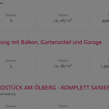
les
Zimmer
Fläche
2
6
ca. 267 m
490
ng mit Balkon, Gartenanteil und Garage
Zimmer
Fläche
2
5
ca. 187 m
1.4
DSTÜCK AM ÖLBERG - KOMPLETT SANIERT
terneuburg
Zimmer
Fläche