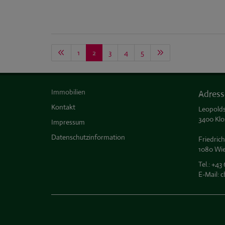
1
2
3
4
5
Immobilien
Adress
Kontakt
Leopolds
3400 Klo
Impressum
Datenschutzinformation
Friedrich
1080 Wi
Tel.:
+43 
E-Mail:
c