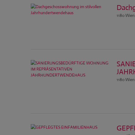
Dachg
1180 Wien
SANI
JAH
1180 Wien
GEPF