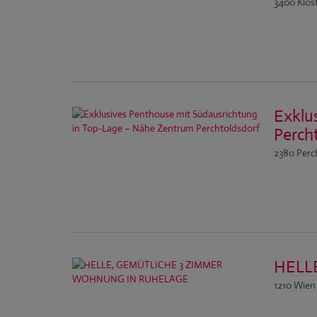
3400 Klos
Exklu
Perch
2380 Perc
HELL
1210 Wien