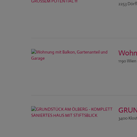
2253 Dörf
Wohnu
1190 Wien
GRUN
3400 Klos