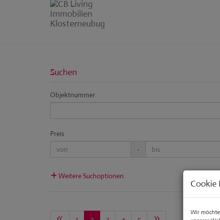
Suchen
Objektnummer
Preis
-
Weitere Suchoptionen
Cookie 
Wir möchten
1
2
3
4
5