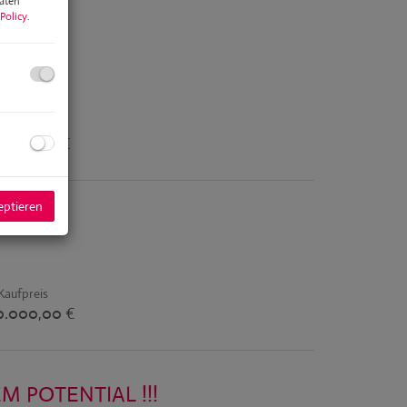
Daten
Policy
.
M AKH
Kaufpreis
.000,00 €
eptieren
LBERG
Kaufpreis
90.000,00 €
 POTENTIAL !!!