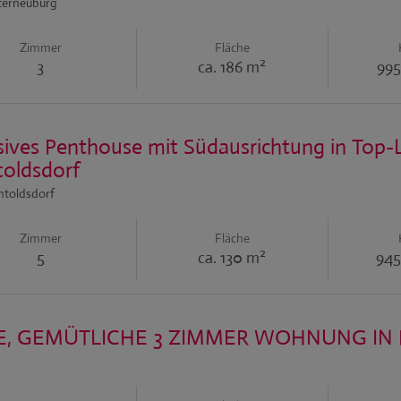
terneuburg
Zimmer
Fläche
2
3
ca. 186 m
995
sives Penthouse mit Südausrichtung in Top
toldsdorf
htoldsdorf
Zimmer
Fläche
2
5
ca. 130 m
945
E, GEMÜTLICHE 3 ZIMMER WOHNUNG IN