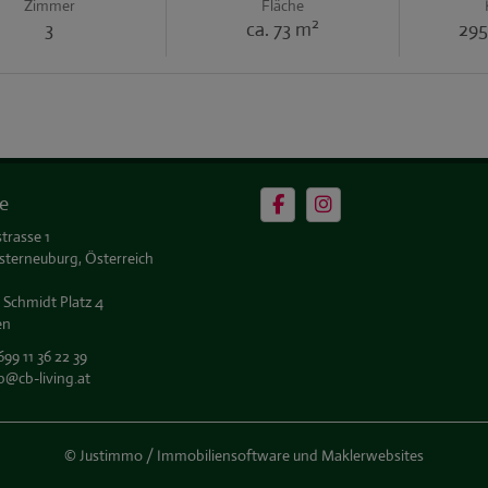
Zimmer
Fläche
2
3
ca. 73 m
295
e
trasse 1
sterneuburg, Österreich
 Schmidt Platz 4
en
699 11 36 22 39
b@cb-living.at
©
Justimmo / Immobiliensoftware und Maklerwebsites