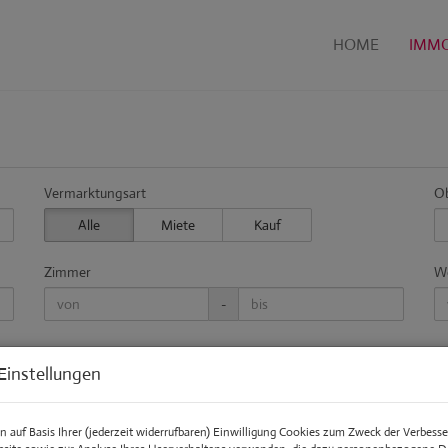
HOME
IMMO
Vermarktungsart
Ob
Alle
Miete
Kauf
Zimmer
Wo
-
Einstellungen
 auf Basis Ihrer (jederzeit widerrufbaren) Einwilligung Cookies zum Zweck der Verbess