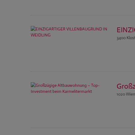
EINZ
3400 Klos
Großz
1020 Wie