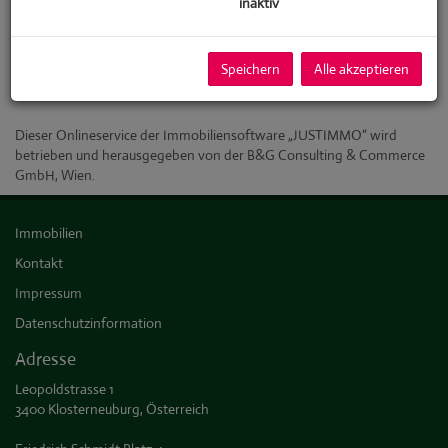
inaktiv
Firmenbuchnummer: 433729m
Firmenbuchgericht: Handelsgericht Wien
ECG: Magistratisches Bezirksamt des VIII. Bezirkes
Speichern
Alle akzeptieren
Mitglied der Wirtschaftskammer Wien
Dieser Onlineservice der Immobiliensoftware „JUSTIMMO“ wird
betrieben und herausgegeben von der B&G Consulting & Commerce
GmbH, Wien.
Immobilien
Kontakt
Impressum
Datenschutzinformation
Adresse
Leopoldstrasse 1
3400 Klosterneuburg, Österreich