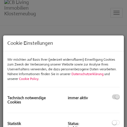
Navig
Impressum
Cookie Einstellungen
CB Living Immobilien GmbH
Firmensitz:
Wir möchten auf Basis Ihrer (jederzeit widerrufbaren) Einwilligung Cookies
Friedrich-Schmidt-Platz 4 / Top 1a
zum Zweck der Verbesserung unserer Website sowie zur Analyse Ihres
1080 Wien, Österreich
Userverhaltens verwenden, die dazu personenbezogene Daten verarbeiten.
Nähere Informationen finden Sie in unserer
Datenschutzerklärung
und
Standort:
unserer
Cookie Policy
.
Leopoldstrasse 1
3400 Klosterneuburg
Technisch notwendige
immer aktiv
Tel.:
+43 699 11 36 22 39
Cookies
Web:
www.cb-living.at
E-Mail:
cb@cb-living.at
Firmendaten
Statistik
Status:
UID: ATU69664446