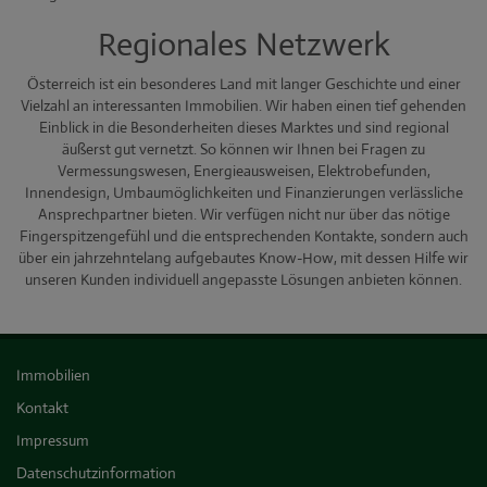
Regionales Netzwerk
Österreich ist ein besonderes Land mit langer Geschichte und einer
Vielzahl an interessanten Immobilien. Wir haben einen tief gehenden
Einblick in die Besonderheiten dieses Marktes und sind regional
äußerst gut vernetzt. So können wir Ihnen bei Fragen zu
Vermessungswesen, Energieausweisen, Elektrobefunden,
Innendesign, Umbaumöglichkeiten und Finanzierungen verlässliche
Ansprechpartner bieten. Wir verfügen nicht nur über das nötige
Fingerspitzengefühl und die entsprechenden Kontakte, sondern auch
über ein jahrzehntelang aufgebautes Know-How, mit dessen Hilfe wir
unseren Kunden individuell angepasste Lösungen anbieten können.
Immobilien
Kontakt
Impressum
Datenschutzinformation