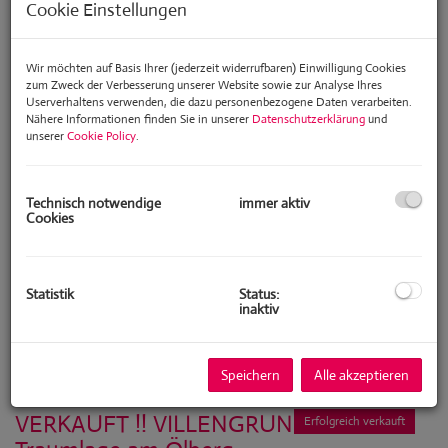
Cookie Einstellungen
Zimmer
Wir möchten auf Basis Ihrer (jederzeit widerrufbaren) Einwilligung Cookies
-
zum Zweck der Verbesserung unserer Website sowie zur Analyse Ihres
Userverhaltens verwenden, die dazu personenbezogene Daten verarbeiten.
Nähere Informationen finden Sie in unserer
Datenschutzerklärung
und
Wohnfläche (von/bis)
unserer
Cookie Policy
.
-
Technisch notwendige
immer aktiv
Weitere Suchoptionen
Cookies
Filter zurücksetzen
Suchen
Statistik
Status:
inaktiv
1
2
Speichern
Alle akzeptieren
VERKAUFT !! VILLENGRUNDSTÜCK in
Erfolgreich verkauft