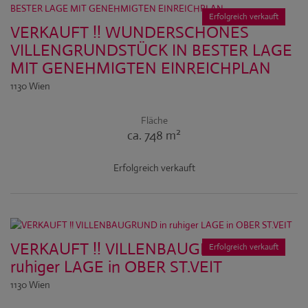
Erfolgreich verkauft
VERKAUFT !! WUNDERSCHÖNES
VILLENGRUNDSTÜCK IN BESTER LAGE
MIT GENEHMIGTEN EINREICHPLAN
1130 Wien
Fläche
2
ca. 748 m
Erfolgreich verkauft
VERKAUFT !! VILLENBAUGRUND in
Erfolgreich verkauft
ruhiger LAGE in OBER ST.VEIT
1130 Wien