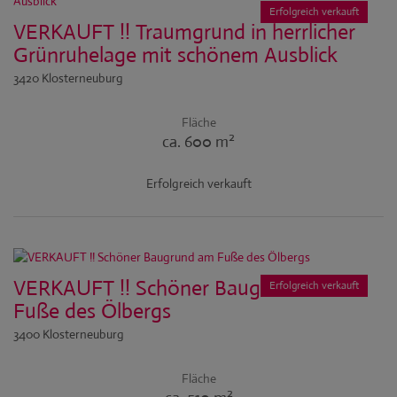
Erfolgreich verkauft
VERKAUFT !! Traumgrund in herrlicher
Grünruhelage mit schönem Ausblick
3420 Klosterneuburg
Fläche
2
ca. 600 m
Erfolgreich verkauft
VERKAUFT !! Schöner Baugrund am
Erfolgreich verkauft
Fuße des Ölbergs
3400 Klosterneuburg
Fläche
2