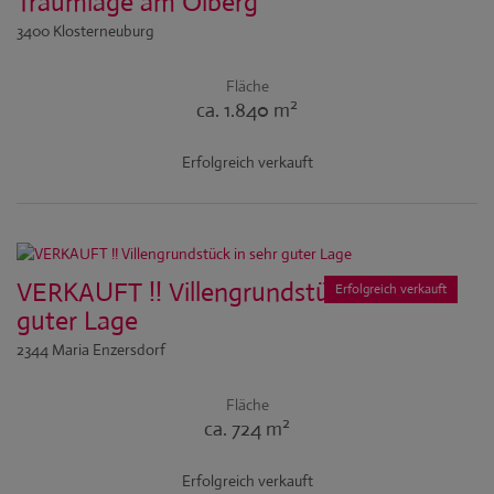
Traumlage am Ölberg
3400 Klosterneuburg
Fläche
2
ca. 1.840 m
Erfolgreich verkauft
VERKAUFT !! Villengrundstück in sehr
Erfolgreich verkauft
guter Lage
2344 Maria Enzersdorf
Fläche
2
ca. 724 m
Erfolgreich verkauft