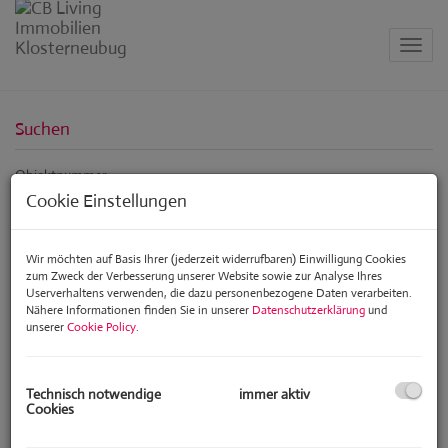
Navig
Suchen
Objektnummer
Cookie Einstellungen
Vermarktungsart
Wir möchten auf Basis Ihrer (jederzeit widerrufbaren) Einwilligung Cookies
zum Zweck der Verbesserung unserer Website sowie zur Analyse Ihres
Alle
Miete
Kauf
Userverhaltens verwenden, die dazu personenbezogene Daten verarbeiten.
Nähere Informationen finden Sie in unserer
Datenschutzerklärung
und
unserer
Cookie Policy
.
Objektart
Technisch notwendige
immer aktiv
Cookies
Preis
-