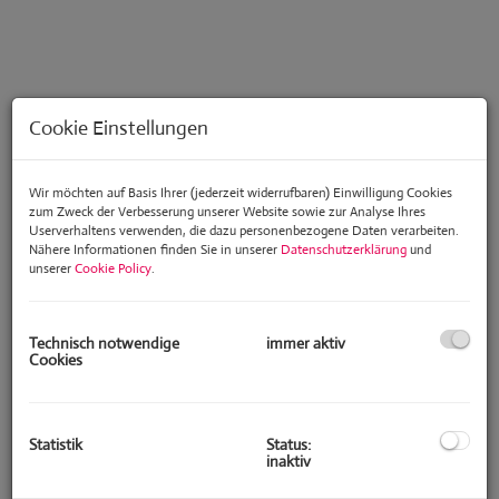
Cookie Einstellungen
Wir möchten auf Basis Ihrer (jederzeit widerrufbaren) Einwilligung Cookies
zum Zweck der Verbesserung unserer Website sowie zur Analyse Ihres
Userverhaltens verwenden, die dazu personenbezogene Daten verarbeiten.
Nähere Informationen finden Sie in unserer
Datenschutzerklärung
und
unserer
Cookie Policy
.
Technisch notwendige
immer aktiv
Beschreibung
Cookies
Eine außergewöhnliche Gelegenheit in bester Döblinger Lage:
Diese großzügige Villa wird zu einem äußerst attraktiven Preis
Statistik
Status:
angeboten und stellt eine seltene Marktchance in einer der
inaktiv
begehrtesten Wohngegenden Wiens dar.