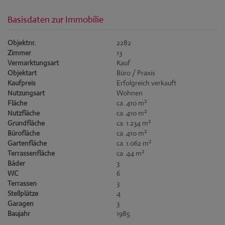
Basisdaten zur Immobilie
Objektnr.
2282
Zimmer
13
Vermarktungsart
Kauf
Objektart
Büro / Praxis
Kaufpreis
Erfolgreich verkauft
Nutzungsart
Wohnen
2
Fläche
ca. 410 m
2
Nutzfläche
ca. 410 m
2
Grundfläche
ca. 1.234 m
2
Bürofläche
ca. 410 m
2
Gartenfläche
ca. 1.062 m
2
Terrassenfläche
ca. 44 m
Bäder
3
WC
6
Terrassen
3
Stellplätze
4
Garagen
3
Baujahr
1985