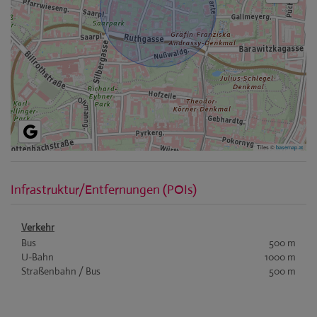
Tiles ©
basemap.at
Infrastruktur/Entfernungen (POIs)
Verkehr
Bus
500 m
U-Bahn
1000 m
Straßenbahn / Bus
500 m