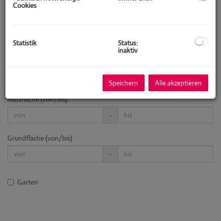
Cookies
Zimmer
-
Statistik
Status:
inaktiv
Wohnfläche (von/bis)
-
Speichern
Alle akzeptieren
Nutzfläche (von/bis)
-
Grundfläche (von/bis)
-
Garten