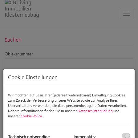
Navig
Suchen
Objektnummer
Cookie Einstellungen
Vermarktungsart
Alle
Miete
Kauf
Wir möchten auf Basis Ihrer (jederzeit widerrufbaren) Einwilligung Cookies
zum Zweck der Verbesserung unserer Website sowie zur Analyse Ihres
Objektart
Userverhaltens verwenden, die dazu personenbezogene Daten verarbeiten.
Nähere Informationen finden Sie in unserer
Datenschutzerklärung
und
unserer
Cookie Policy
.
Preis
-
Technisch notwendige
immer aktiv