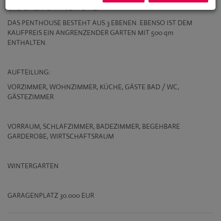
UND EINEM GARAGENPLATZ.
DAS PENTHOUSE BESTEHT AUS 3 EBENEN. EBENSO IST DEM
KAUFPREIS EIN ANGRENZENDER GARTEN MIT 500 qm
ENTHALTEN.
AUFTEILUNG:
VORZIMMER, WOHNZIMMER, KÜCHE, GÄSTE BAD / WC,
GÄSTEZIMMER
VORRAUM, SCHLAFZIMMER, BADEZIMMER, BEGEHBARE
GARDEROBE, WIRTSCHAFTSRAUM
WINTERGARTEN
GARAGENPLATZ 30.000 EUR