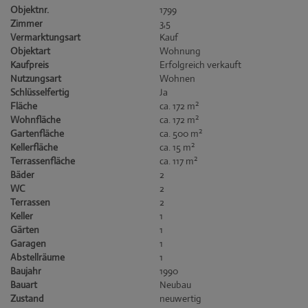
Objektnr.
1799
Zimmer
3,5
Vermarktungsart
Kauf
Objektart
Wohnung
Kaufpreis
Erfolgreich verkauft
Nutzungsart
Wohnen
Schlüsselfertig
Ja
2
Fläche
ca. 172 m
2
Wohnfläche
ca. 172 m
2
Gartenfläche
ca. 500 m
2
Kellerfläche
ca. 15 m
2
Terrassenfläche
ca. 117 m
Bäder
2
WC
2
Terrassen
2
Keller
1
Gärten
1
Garagen
1
Abstellräume
1
Baujahr
1990
Bauart
Neubau
Zustand
neuwertig