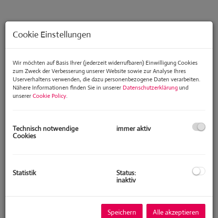
Cookie Einstellungen
Wir möchten auf Basis Ihrer (jederzeit widerrufbaren) Einwilligung Cookies
zum Zweck der Verbesserung unserer Website sowie zur Analyse Ihres
Userverhaltens verwenden, die dazu personenbezogene Daten verarbeiten.
Nähere Informationen finden Sie in unserer
Datenschutzerklärung
und
unserer
Cookie Policy
.
Technisch notwendige
immer aktiv
Cookies
Beschreibung
Statistik
Status:
DIESES PENTHOUSE VERFÜGT ÜBER EINEN UNVERBAUBAREN 360
inaktiv
GRAD RUNDUMBLICK. 1990 GEBAUT UND 2017 SANIERT BESTICHT
DIESE IMMOBILIE ÜBER EINE EINZIGARTIGE LAGE, GROSSZÜGIG
ANGELEGTE ZIMMERAUFTEILUNG, GROSSE TERRASSEN, LIFT IN
Speichern
Alle akzeptieren
DIE WOHNUNG, OFFENER KAMIN, HOCHWERTIGE MATERIALEN