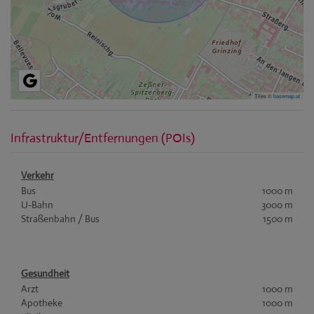
Tiles ©
basemap.at
Infrastruktur/Entfernungen (POIs)
Verkehr
Bus
1000 m
U-Bahn
3000 m
Straßenbahn / Bus
1500 m
Gesundheit
Arzt
1000 m
Apotheke
1000 m