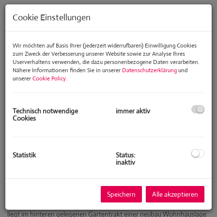
Cookie Einstellungen
Wir möchten auf Basis Ihrer (jederzeit widerrufbaren) Einwilligung Cookies
zum Zweck der Verbesserung unserer Website sowie zur Analyse Ihres
Userverhaltens verwenden, die dazu personenbezogene Daten verarbeiten.
Nähere Informationen finden Sie in unserer
Datenschutzerklärung
und
unserer
Cookie Policy
.
Technisch notwendige
immer aktiv
Cookies
Statistik
Status:
inaktiv
Beschreibung
Dieses charmante und sehr gut geschnittene 3Zimmer
Speichern
Alle akzeptieren
Penthouse (keine schrägen Wände)
liegt im hinteren gelegenen Gartentrakt einer neubau Wohnhauslage