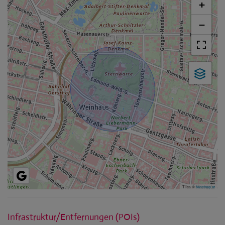
+
−
Tiles ©
basemap.at
Infrastruktur/Entfernungen (POIs)