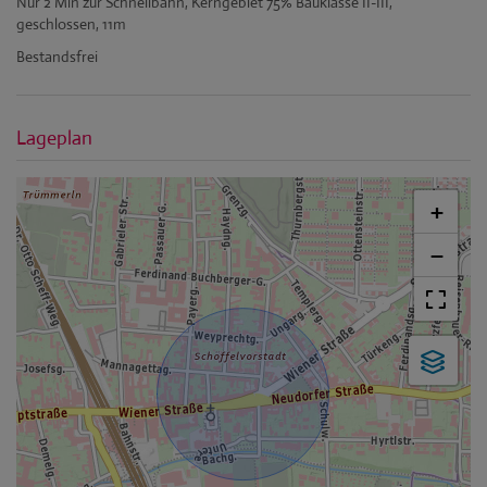
Nur 2 Min zur Schnellbahn, Kerngebiet 75% Bauklasse II-III,
geschlossen, 11m
Bestandsfrei
Lageplan
+
−