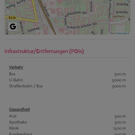
Tiles ©
basemap.at
Infrastruktur/Entfernungen (POIs)
Verkehr
Bus
500 m
U-Bahn
5000 m
Straßenbahn / Bus
5000 m
Gesundheit
Arzt
500 m
Apotheke
500 m
Klinik
1500 m
Krankenhaus
500 m