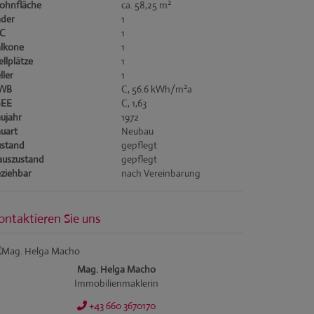
2
ohnfläche
ca. 58,25 m
der
1
C
1
lkone
1
ellplätze
1
ller
1
2
WB
C, 56.6 kWh/m
a
GEE
C, 1,63
ujahr
1972
uart
Neubau
stand
gepflegt
uszustand
gepflegt
ziehbar
nach Vereinbarung
ontaktieren Sie uns
Mag. Helga Macho
Immobilienmaklerin
+43 660 3670170