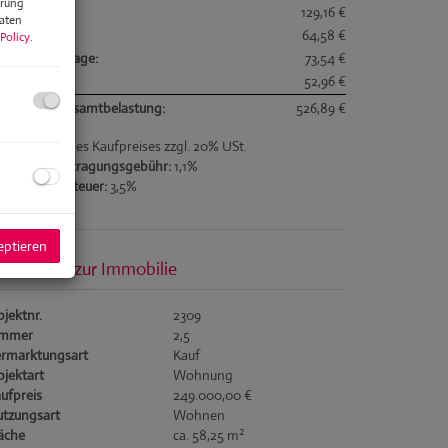
erung
izkosten:
129,16 €
Daten
armwasser:
64,58 €
Policy
.
paraturrücklage:
73,54 €
satzsteuer:
52,96 €
natliche Gesamtbelastung:
526,89 €
ovision:
3% des Kaufpreises zzgl. 20% USt.
undbucheintragungsgebühr:
1,1%
underwerbsteuer:
3,5%
eptieren
asisdaten zur Immobilie
jektnr.
2309
immer
2,5
rmarktungsart
Kauf
jektart
Wohnung
ufpreis
249.000,00 €
tzungsart
Wohnen
2
äche
ca. 58,25 m