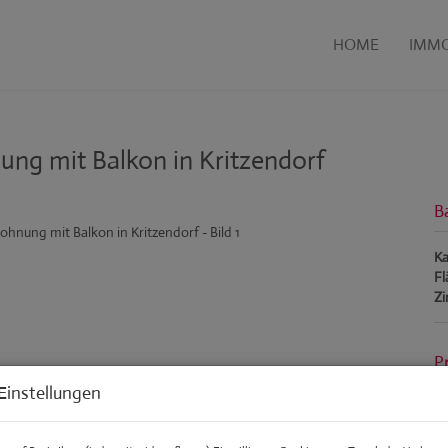
HOME
IMMO
ng mit Balkon in Kritzendorf
B
Ka
Fl
Z
P
Einstellungen
Ka
Be