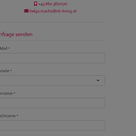
+43 660 3670170
helga.macho@cb-living.at
nfrage senden
Mail
nrede
orname
achname