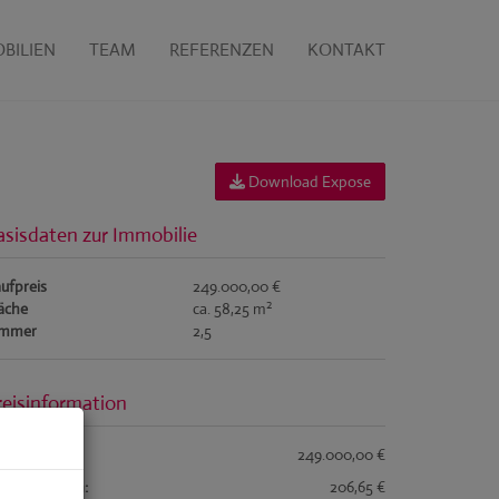
BILIEN
TEAM
REFERENZEN
KONTAKT
Download Expose
asisdaten zur Immobilie
ufpreis
249.000,00 €
2
äche
ca. 58,25 m
immer
2,5
reisinformation
ufpreis:
249.000,00 €
triebskosten:
206,65 €