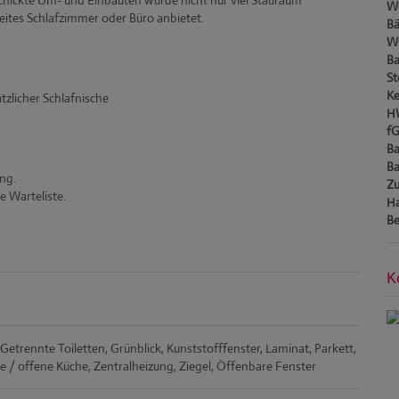
hickte Um- und Einbauten wurde nicht nur viel Stauraum
W
weites Schlafzimmer oder Büro anbietet.
Bä
W
Ba
St
Ke
zlicher Schlafnische
H
f
Ba
Ba
ng.
Zu
e Warteliste.
Ha
Be
K
Getrennte Toiletten
Grünblick
Kunststofffenster
Laminat
Parkett
 / offene Küche
Zentralheizung
Ziegel
Öffenbare Fenster