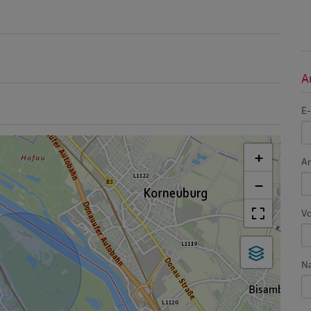
A
E-
+
A
−
V
N