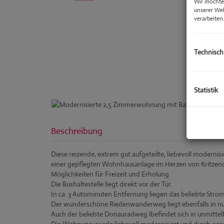
Wir möchten
unserer We
verarbeiten
Technisch
Statistik
Beschreibung
Diese reizende, extrem gut aufgeteilte, liebevoll modernis
einer gepflegten Wohnhausanlage im Herzen von Kritzendo
Möglichkeiten für Freizeit und Erholung.
Die Bushaltestelle liegt direkt vor der Tür.
In ca. 3 Autominuten Entfernung liegen das beliebte Str
Der wunderschöne Riedenwanderweg liegt ebenfalls in n
Auch der beliebte Donauradweg lbefindet sich in unmittel