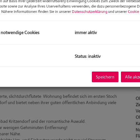
 auf Basis Ihrer (jederzeit widerrufbaren) Einwilligung Cookies zum Zweck der Verbess
He
bsite sowie zur Analyse Ihres Userverhaltens verwenden, die dazu personenbezogene 
W
. Nähere Informationen finden Sie in unserer
Datenschutzerklärung
und unserer
Cookie 
Re
Um
 notwendige Cookies
immer aktiv
mo
Pr
Gr
Status: inaktiv
Gr
Speichern
Alle akz
B
ierte, slichtdurchflutete Wohnung befindet sich im ersten Stoch
Ob
rf und bietet neben ihrer guten öffentlichen Anbindung viele
Z
Ve
Ob
ombad Kritzendorf und der romantische Auwald.
Ka
ur wenigen Gehminuten Entfernung!
Nu
barer Nähe.
Fl