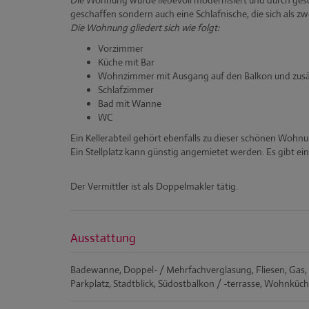
Die Wohnung wurde liebevoll modernisiert und durch gesc
geschaffen sondern auch eine Schlafnische, die sich als z
Die Wohnung gliedert sich wie folgt:
Vorzimmer
Küche mit Bar
Wohnzimmer mit Ausgang auf den Balkon und zusät
Schlafzimmer
Bad mit Wanne
WC
Ein Kellerabteil gehört ebenfalls zu dieser schönen Wohnu
Ein Stellplatz kann günstig angemietet werden. Es gibt ein
Der Vermittler ist als Doppelmakler tätig.
Ausstattung
Badewanne
Doppel- / Mehrfachverglasung
Fliesen
Gas
Parkplatz
Stadtblick
Südostbalkon / -terrasse
Wohnküche