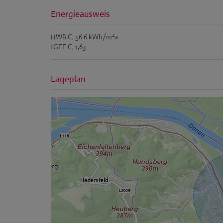
Energieausweis
2
HWB
C, 56.6 kWh/m
a
fGEE
C, 1,63
Lageplan