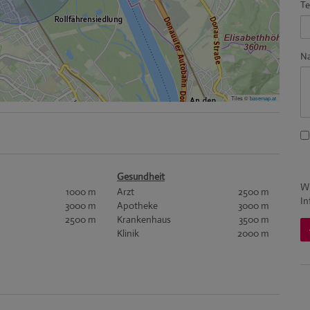
Te
Na
Tiles ©
basemap.at
Gesundheit
Wi
1000 m
Arzt
2500 m
In
3000 m
Apotheke
3000 m
2500 m
Krankenhaus
3500 m
Klinik
2000 m