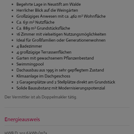
Begehrte Lage in Neustift am Walde
Herrlicher Blick auf die Weingärten
Großzügiges Anwesen mit ca. 462 m² Wohnfläche
Ca. 631 m² Nutzfläche
Ca. 889 m² Grundstücksfläche
16 Zimmer mit vielseitigen Nutzungsmöglichkeiten
Ideal für Großfamilien oder Generationenwohnen
4 Badezimmer
4 großzügige Terrassenflächen
Garten mit gewachsenem Pflanzenbestand
Swimmingpool
Dachausbau aus 1995 in sehr gepflegtem Zustand
Klimaanlage im Dachgeschoss
2 Garagenplätze und 2 Stellplätze direkt am Grundstück
Solide Bausubstanz mit Modernisierungspotenzial
Der Vermittler ist als Doppelmakler tätig.
Energieausweis
2
HWB
D, 102.6 kWh/m
a