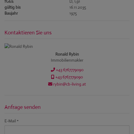
fGEE
D, 1,91
gültig bis
16.11.2035
Baujahr
1975
Kontaktieren Sie uns
Ronald Rybin
Immobilienmakler
+43 6767779090
+43 6767779090
rybin@cb-living.at
Anfrage senden
E-Mail