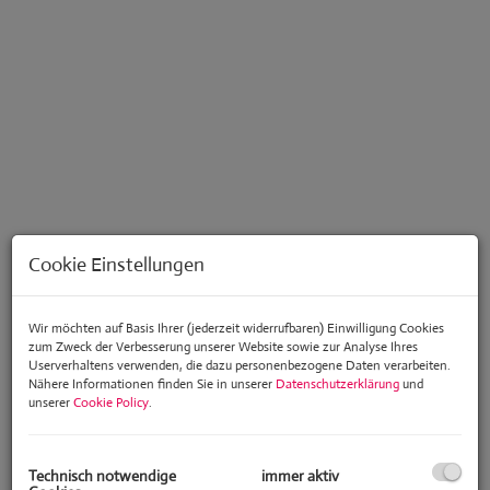
Cookie Einstellungen
Beschreibung
Wir möchten auf Basis Ihrer (jederzeit widerrufbaren) Einwilligung Cookies
zum Zweck der Verbesserung unserer Website sowie zur Analyse Ihres
Userverhaltens verwenden, die dazu personenbezogene Daten verarbeiten.
In einer der begehrtesten Wohnlagen Wiens, im charmanten Neustift
Nähere Informationen finden Sie in unserer
Datenschutzerklärung
und
am Walde, präsentiert sich dieses großzügige Anwesen als seltene
unserer
Cookie Policy
.
Gelegenheit für anspruchsvolles Wohnen mit viel Platz, Privatsphäre
und besonderem Entwicklungspotenzial.
Auf einem ca.
900 m² großen Grundstück
bietet die Liegenschaft eine
Technisch notwendige
immer aktiv
Wohnfläche von ca.
462 m²
sowie eine Nutzfläche von ca.
631 m²
. Mit