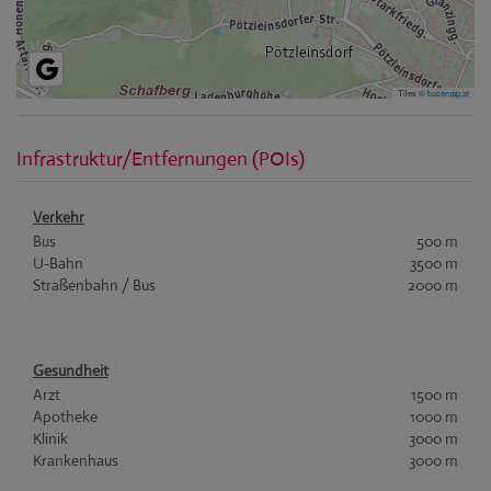
Tiles ©
basemap.at
Infrastruktur/Entfernungen (POIs)
Verkehr
Bus
500 m
U-Bahn
3500 m
Straßenbahn / Bus
2000 m
Gesundheit
Arzt
1500 m
Apotheke
1000 m
Klinik
3000 m
Krankenhaus
3000 m