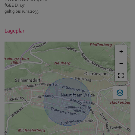
fGEE
D, 1,91
gültig bis
16.11.2035
Lageplan
+
−