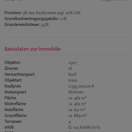
Provision:
3% des Kaufpreises zzgl. 20% USt.
Grundbucheintragungsgebühr:
1,1%
Grunderwerbsteuer:
3,5%
Basisdaten zur Immobilie
Objektnr.
2307
Zimmer
16
Vermarktungsart
Kauf
Objektart
Haus
Kaufpreis
2.595.000,00 €
Nutzungsart
Wohnen
2
Fläche
ca. 462 m
2
Wohnfläche
ca. 462 m
2
Nutzfläche
ca. 631 m
2
Grundfläche
ca. 889 m
Terrassen
4
2
HWB
D, 102.6 kWh/m
a