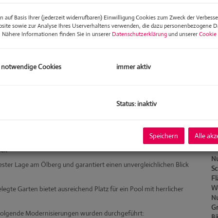
mo
 auf Basis Ihrer (jederzeit widerrufbaren) Einwilligung Cookies zum Zweck der Verbess
bsite sowie zur Analyse Ihres Userverhaltens verwenden, die dazu personenbezogene 
. Nähere Informationen finden Sie in unserer
Datenschutzerklärung
und unserer
Cookie 
Pr
Ab
Ka
 notwendige Cookies
immer aktiv
B
Status: inaktiv
Ob
Z
Ve
Speichern
Alle akz
Ob
Mi
ick
Nu
bester Lage am Ölberg und garantiert einen unvergleichlichen Blick
Sc
Fl
W
gte Garten bietet ausreichend Platz für ein Pool mit herrlicher
Nu
Gr
Folgende Modernisierungen wurden durchgeführt:
Bä