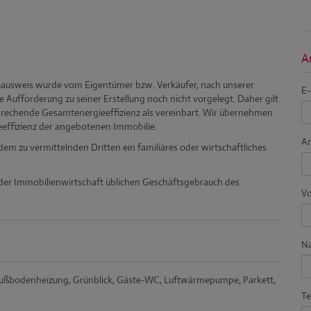
A
eausweis wurde vom Eigentümer bzw. Verkäufer, nach unserer
E-
e Aufforderung zu seiner Erstellung noch nicht vorgelegt. Daher gilt
prechende Gesamtenergieeffizienz als vereinbart. Wir übernehmen
ieeffizienz der angebotenen Immobilie.
A
em zu vermittelnden Dritten ein familiäres oder wirtschaftliches
 der Immobilienwirtschaft üblichen Geschäftsgebrauch des
V
N
ußbodenheizung
Grünblick
Gäste-WC
Luftwärmepumpe
Parkett
Te