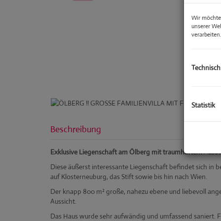
Wir möchten
unserer We
verarbeiten
Technisch
Statistik
Beschreibung
Exklusive Liegenschaft am Ölberg mit traumhaftem Ausbl
Diese äußerst interessante Liegenschaft befindet sich in 
auf Klosterneuburg, das Stift sowie bis hin nach Wien.
Der knapp 800 m² große, nahezu ebene und liebevoll angele
Aussicht.
Das Haus wurde sehr aufwändig und umfassend saniert. 