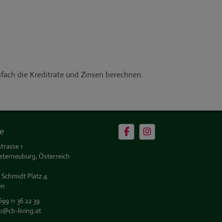
e
trasse 1
sterneuburg, Österreich
 Schmidt Platz 4
en
699 11 36 22 39
b@cb-living.at