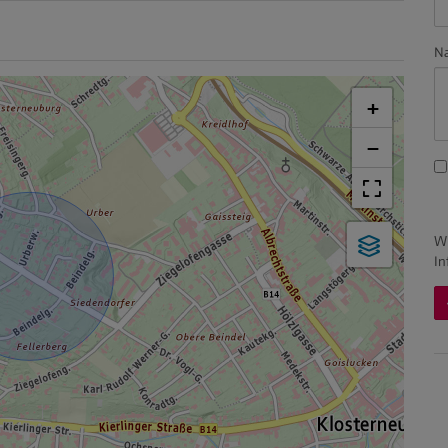
Na
+
−
Wi
In