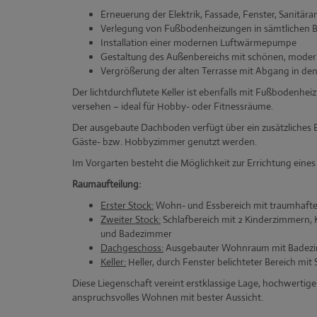
Erneuerung der Elektrik, Fassade, Fenster, Sanitär
Verlegung von Fußbodenheizungen in sämtlichen 
Installation einer modernen Luftwärmepumpe
Gestaltung des Außenbereichs mit schönen, mode
Vergrößerung der alten Terrasse mit Abgang in de
Der lichtdurchflutete Keller ist ebenfalls mit Fußbodenh
versehen – ideal für Hobby- oder Fitnessräume.
Der ausgebaute Dachboden verfügt über ein zusätzliches
Gäste- bzw. Hobbyzimmer genutzt werden.
Im Vorgarten besteht die Möglichkeit zur Errichtung eines
Raumaufteilung:
Erster Stock:
Wohn- und Essbereich mit traumhaftem
Zweiter Stock:
Schlafbereich mit 2 Kinderzimmern,
und Badezimmer
Dachgeschoss:
Ausgebauter Wohnraum mit Badez
Keller:
Heller, durch Fenster belichteter Bereich m
Diese Liegenschaft vereint erstklassige Lage, hochwertig
anspruchsvolles Wohnen mit bester Aussicht.