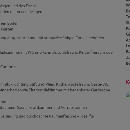
W
anlagen und des Dachs
Ba
Böden mit neuen Belägen
Te
St
rnen Böden
Ke
n Garten
Gä
eizung ausgestattet und mit strapazierfähigen Epoxiharzböden
Ab
Le
Ba
 Badezimmer mit WC und kann als Schlafraum, Kinderfreiraum oder
Zu
Be
 Carports.
K
 Blick Richtung Stift und Wien, Küche, Abstellraum, Gäste-WC
 Kinderbad sowie Elternschlafzimmer mit begehbarer Garderobe
immer
it Stauraum, Sauna, Kraftkammer und Vorratsräumen
e Sanierung und durchdachte Raumaufteilung – ideal für