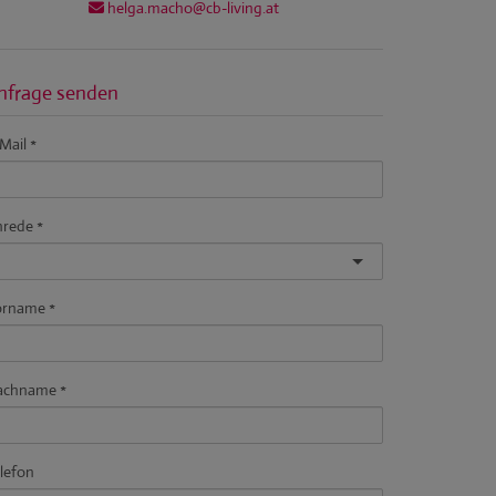
helga.macho@cb-living.at
nfrage senden
Mail
nrede
orname
achname
lefon