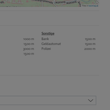
Tiles ©
basemap.at
Sonstige
1000 m
Bank
1500 m
1500 m
Geldautomat
1500 m
3000 m
Polizei
2000 m
1500 m