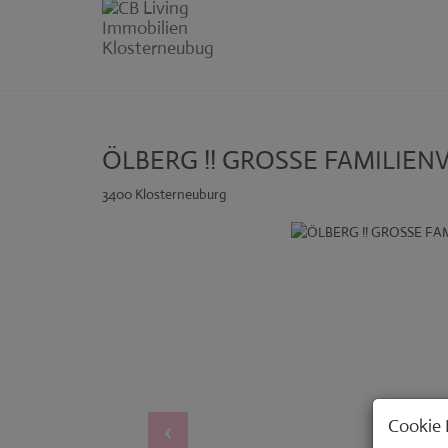
ÖLBERG !! GROSSE FAMILIENV
3400 Klosterneuburg
Cookie 