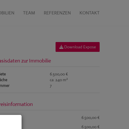
BILIEN
TEAM
REFERENZEN
KONTAKT
Download Expose
asisdaten zur Immobilie
ete
6.500,00 €
2
äche
ca. 240 m
immer
7
reisinformation
samtmiete:
6.500,00 €
ete:
6.500,00 €