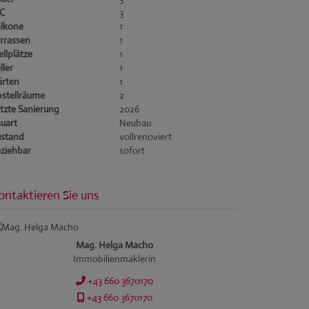
C
3
lkone
1
rrassen
1
ellplätze
1
ller
1
rten
1
stellräume
2
tzte Sanierung
2026
uart
Neubau
stand
vollrenoviert
ziehbar
sofort
ontaktieren Sie uns
Mag. Helga Macho
Immobilienmaklerin
+43 660 3670170
+43 660 3670170