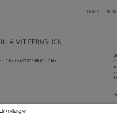
HOME
IMMO
ILLA MIT FERNBLICK
B
Mi
Fl
Z
P
Ge
Einstellungen
Mi