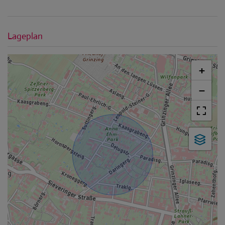
Lageplan
+
−