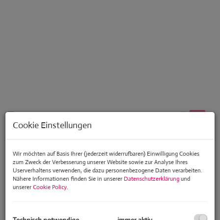
Cookie Einstellungen
Beschreibung
Wir möchten auf Basis Ihrer (jederzeit widerrufbaren) Einwilligung Cookies
zum Zweck der Verbesserung unserer Website sowie zur Analyse Ihres
Eckdaten
Userverhaltens verwenden, die dazu personenbezogene Daten verarbeiten.
Nähere Informationen finden Sie in unserer
Datenschutzerklärung
und
Objektbeschreibung
unserer
Cookie Policy
.
Zur Verkauf gelangt eine
generalsanierte, großzügige
Wohnung mit ca. 187 m² Wohnfläche
und vier großen Zimmern
sowie einer
Wohnküche mit ca. 26 m²
.