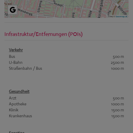
Tiles ©
basemap.at
Infrastruktur/Entfernungen (POIs)
Verkehr
Bus
500 m
U-Bahn
2500 m
Straßenbahn / Bus
1000 m
Gesundheit
Arzt
500 m
Apotheke
1000 m
Klinik
1500 m
Krankenhaus
1500 m