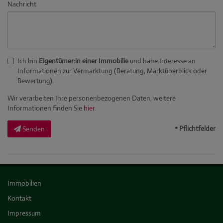
Nachricht
Ich bin
Eigentümer:in einer Immobilie
und habe Interesse an
Informationen zur Vermarktung (Beratung, Marktüberblick oder
Bewertung).
Wir verarbeiten Ihre personenbezogenen Daten, weitere
Informationen finden Sie
hier
.
* Pflichtfelder
Senden
Immobilien
Kontakt
Impressum