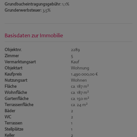
Grundbucheintragungsgebühr:
1,1%
Grunderwerbsteuer:
3,5%
Basisdaten zur Immobilie
Objektnr.
2289
Zimmer
5
Vermarktungsart
Kauf
Objektart
Wohnung
Kaufpreis
1.490.000,00 €
Nutzungsart
Wohnen
2
Fläche
ca. 187 m
2
Wohnfläche
ca. 187 m
2
Gartenfläche
ca. 150 m
2
Terrassenfläche
ca. 24 m
Bäder
2
WC
2
Terrassen
1
Stellplätze
1
Keller
2