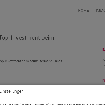
HOME
IMMO
Top-Investment beim
B
Ka
Fl
P
Einstellungen
Ka
Gr
 auf Basis Ihrer (jederzeit widerrufbaren) Einwilligung Cookies zum Zweck der Verbess