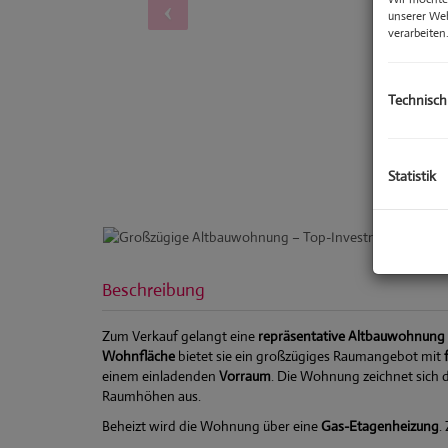
unserer We
verarbeiten
Technisch
Statistik
Beschreibung
Zum Verkauf gelangt eine
repräsentative Altbauwohnung
Wohnfläche
bietet sie ein großzügiges Raumangebot mit
einem einladenden
Vorraum
. Die Wohnung zeichnet sich 
Raumhöhen aus.
Beheizt wird die Wohnung über eine
Gas-Etagenheizung
.