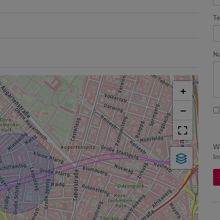
Te
Na
+
−
Wi
In