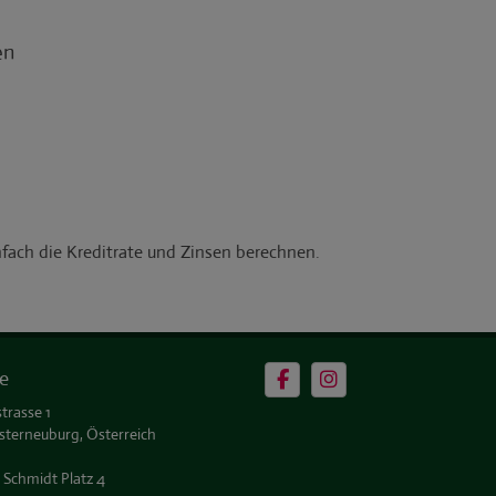
e
trasse 1
sterneuburg, Österreich
 Schmidt Platz 4