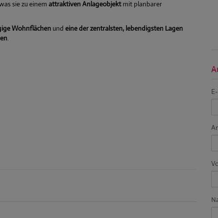
 was sie zu einem
attraktiven Anlageobjekt
mit planbarer
ügige Wohnflächen
und
eine der zentralsten, lebendigsten Lagen
ren
.
A
E-
A
V
N