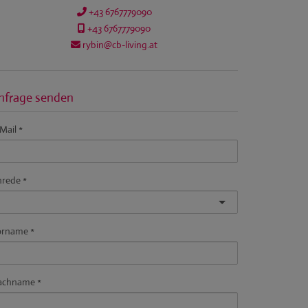
+43 6767779090
+43 6767779090
rybin@cb-living.at
nfrage senden
Mail
nrede
orname
achname