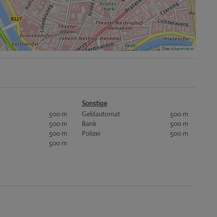
Tiles ©
basemap.at
Sonstige
500 m
Geldautomat
500 m
500 m
Bank
500 m
500 m
Polizei
500 m
500 m