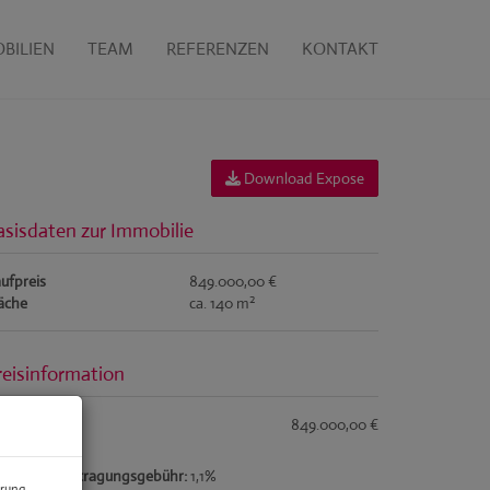
BILIEN
TEAM
REFERENZEN
KONTAKT
Download Expose
asisdaten zur Immobilie
ufpreis
849.000,00 €
2
äche
ca. 140 m
reisinformation
ufpreis:
849.000,00 €
undbucheintragungsgebühr:
1,1%
erung