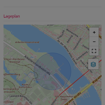
Lageplan
+
−