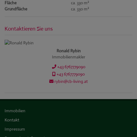
2
Fläche
ca. 330 m
2
Grundfläche
ca. 330 m
Kontaktieren Sie uns
Ronald Rybin
Immobilienmakler
+43 6767779090
+43 6767779090
rybin@cb-living.at
Immobilien
Kontakt
Impressum