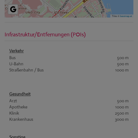
Tiles ©
basemap.at
Infrastruktur/Entfernungen (POIs)
Verkehr
Bus
500 m
U-Bahn
500 m
Straßenbahn / Bus
1000 m
Gesundheit
Arzt
500 m
Apotheke
1000 m
Klinik
2500 m
Krankenhaus
3000 m
Sonstige