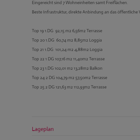
Eingereicht sind 7 Wohneinheiten samt Freiflächen.
Beste Infrastruktur, direkte Anbindung an das öffentlich
T0p 19 1.DG 92,15 m2 6,56m2 Terrasse
Top 20 1.DG 60,74 m2 8,85m2 Loggia
Top 21 1.DG 101,24 m2 4,88m2 Loggia
Top 22 1 DG 107,16 m2 11,40m2 Terrasse
Top 23 1.DG 102,01 m2 13,28m2 Balkon
Top 24 2 DG 104,79 m2 57,50m2 Terrasse
Top 25 2 DG 121,63 m2 112,93m2 Terrasse
Lageplan