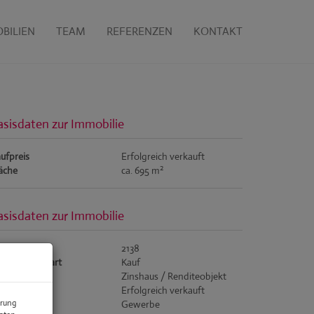
BILIEN
TEAM
REFERENZEN
KONTAKT
asisdaten zur Immobilie
ufpreis
Erfolgreich verkauft
2
äche
ca. 695 m
asisdaten zur Immobilie
jektnr.
2138
rmarktungsart
Kauf
jektart
Zinshaus / Renditeobjekt
ufpreis
Erfolgreich verkauft
erung
tzungsart
Gewerbe