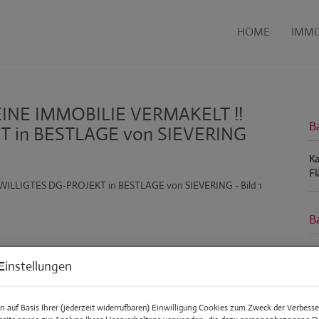
HOME
IMMO
 EINE IMMOBILIE VERMAKELT !!
B
 in BESTLAGE von SIEVERING
Ka
Fl
B
Ob
Einstellungen
Ve
Ob
Ka
 auf Basis Ihrer (jederzeit widerrufbaren) Einwilligung Cookies zum Zweck der Verbess
Nu