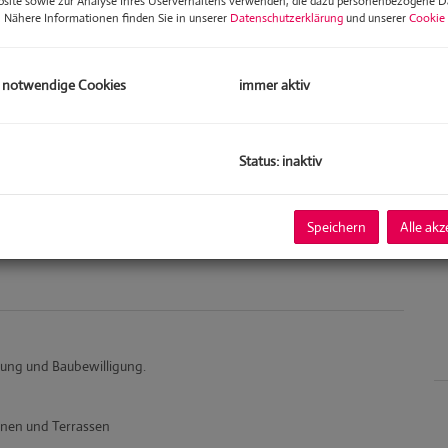
bsite sowie zur Analyse Ihres Userverhaltens verwenden, die dazu personenbezogene 
Fl
. Nähere Informationen finden Sie in unserer
Datenschutzerklärung
und unserer
Cookie 
W
Nu
Te
 notwendige Cookies
immer aktiv
Ba
Ba
Status: inaktiv
K
Speichern
Alle akz
ung und Baubewilligung.
onen und Terrassen