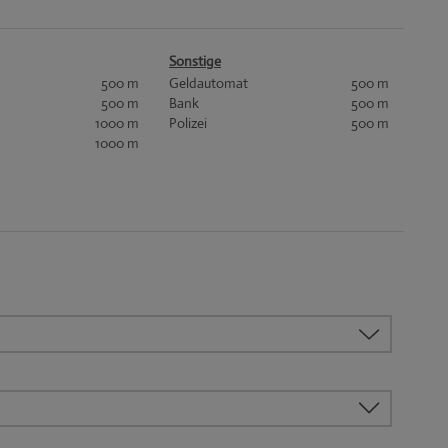
Sonstige
500 m
Geldautomat
500 m
500 m
Bank
500 m
1000 m
Polizei
500 m
1000 m