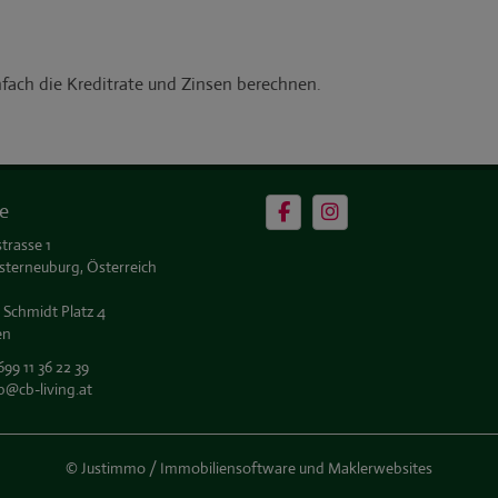
e
trasse 1
sterneuburg, Österreich
 Schmidt Platz 4
en
699 11 36 22 39
b@cb-living.at
©
Justimmo / Immobiliensoftware und Maklerwebsites