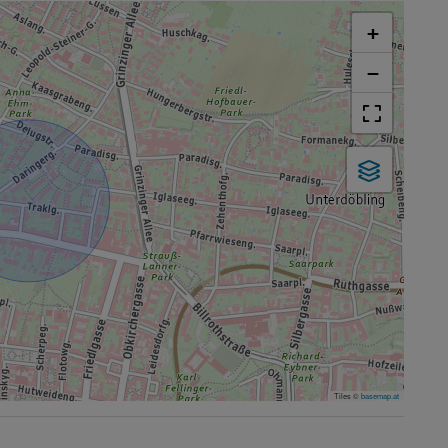
+
−
Tiles ©
basemap.at