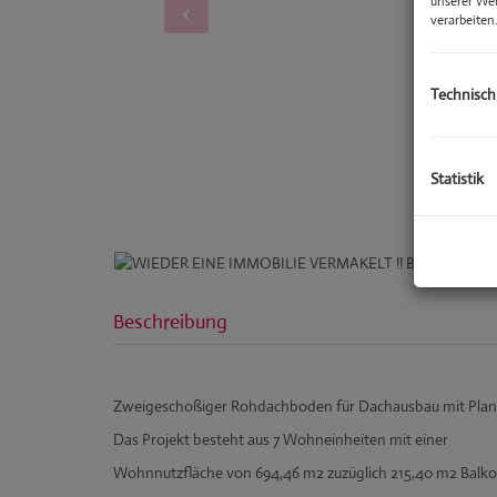
unserer We
verarbeiten
Technisch
Statistik
Beschreibung
Zweigeschoßiger Rohdachboden für Dachausbau mit Plan
Das Projekt besteht aus 7 Wohneinheiten mit einer
Wohnnutzfläche von 694,46 m2 zuzüglich 215,40 m2 Balk