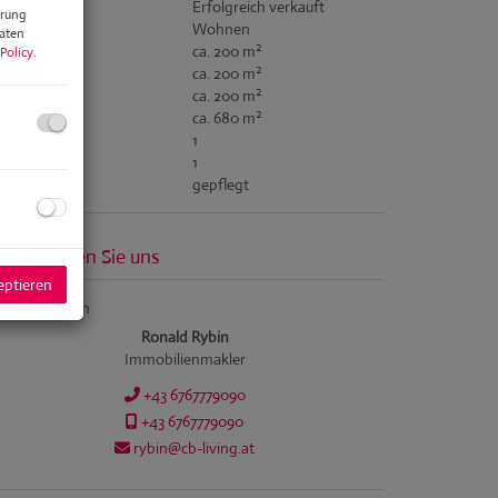
ufpreis
Erfolgreich verkauft
erung
tzungsart
Wohnen
Daten
2
äche
ca. 200 m
Policy
.
2
ohnfläche
ca. 200 m
2
tzfläche
ca. 200 m
2
undfläche
ca. 680 m
der
1
C
1
stand
gepflegt
ontaktieren Sie uns
eptieren
Ronald Rybin
Immobilienmakler
+43 6767779090
+43 6767779090
rybin@cb-living.at