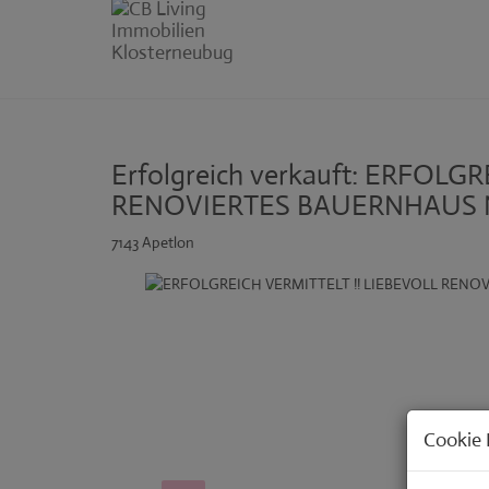
Erfolgreich verkauft: ERFOLG
RENOVIERTES BAUERNHAUS 
7143 Apetlon
Cookie 