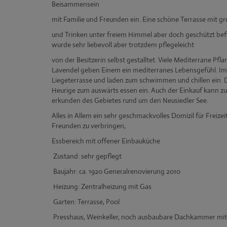
Beisammensein
mit Familie und Freunden ein. Eine schöne Terrasse mit 
und Trinken unter freiem Himmel aber doch geschützt bef
wurde sehr liebevoll aber trotzdem pflegeleicht
von der Besitzerin selbst gestalltet. Viele Mediterrane P
Lavendel geben Einem ein mediterranes Lebensgefühl. Im 
Liegeterrasse und laden zum schwimmen und chillen ein. Di
Heurige zum auswärts essen ein. Auch der Einkauf kann z
erkunden des Gebietes rund um den Neusiedler See.
Alles in Allem ein sehr geschmackvolles Domizil für Freiz
Freunden zu verbringen,
Essbereich mit offener Einbauküche
Zustand: sehr gepflegt
Baujahr: ca. 1920 Generalrenovierung 2010
Heizung: Zentralheizung mit Gas
Garten: Terrasse, Pool
P
resshaus, Weinkeller, noch ausbaubare Dachkammer mit