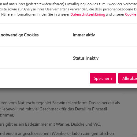
Ka
 auf Basis Ihrer (jederzeit widerrufbaren) Einwilligung Cookies zum Zweck der Verbess
Nu
bsite sowie zur Analyse Ihres Userverhaltens verwenden, die dazu personenbezogene 
Fl
. Nähere Informationen finden Sie in unserer
Datenschutzerklärung
und unserer
Cookie 
W
Nu
Gr
 notwendige Cookies
immer aktiv
Bä
W
Zu
Status: inaktiv
K
Speichern
Alle akz
en vom Naturschutzgebiet Seewinkel entfernt. Das seinerzeit als
 liebevoll und mit
viel Geschmack für das Detail im Fincastil
fzimmer,
ers gibt es ein Badezimmer mit Wanne, Dusche und WC.
und einem angeschlossenem Weinkeller laden zum gemütlichen