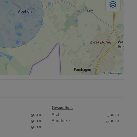
Tiles ©
basemap.at
Gesundheit
500 m
Arzt
500 m
500 m
Apotheke
3500 m
500 m