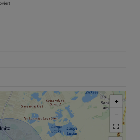
oviert
+
−