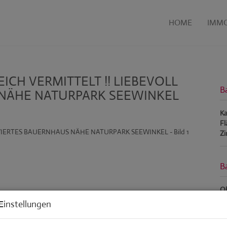
HOME
IMMO
REICH VERMITTELT !! LIEBEVOLL
B
NÄHE NATURPARK SEEWINKEL
Ka
Fl
Z
B
Ob
Z
Einstellungen
Ve
Ob