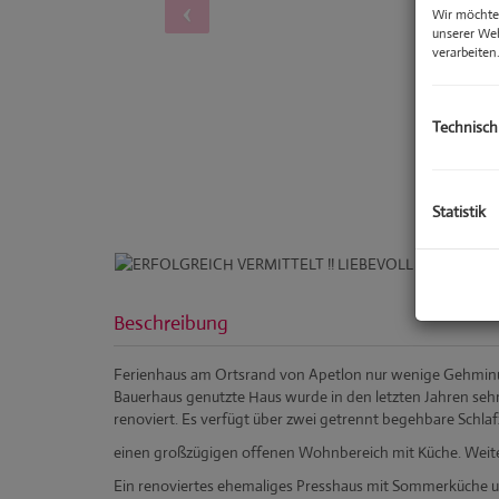
Wir möchten
unserer We
verarbeiten
Technisch
Statistik
Beschreibung
Ferienhaus am Ortsrand von Apetlon nur wenige Gehminut
Bauerhaus genutzte Haus wurde in den letzten Jahren sehr
renoviert. Es verfügt über zwei getrennt begehbare Schla
einen großzügigen offenen Wohnbereich mit Küche. Weit
Ein renoviertes ehemaliges Presshaus mit Sommerküche 