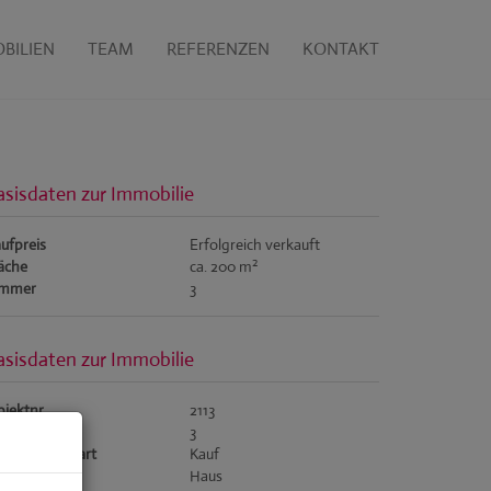
BILIEN
TEAM
REFERENZEN
KONTAKT
asisdaten zur Immobilie
ufpreis
Erfolgreich verkauft
2
äche
ca. 200 m
immer
3
asisdaten zur Immobilie
jektnr.
2113
immer
3
rmarktungsart
Kauf
jektart
Haus