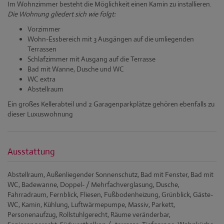
Im Wohnzimmer besteht die Möglichkeit einen Kamin zu installieren.
Die Wohnung gliedert sich wie folgt:
Vorzimmer
Wohn-Essbereich mit 3 Ausgängen auf die umliegenden
Terrassen
Schlafzimmer mit Ausgang auf die Terrasse
Bad mit Wanne, Dusche und WC
WC extra
Abstellraum
Ein großes Kellerabteil und 2 Garagenparkplätze gehören ebenfalls zu
dieser Luxuswohnung
Ausstattung
Abstellraum
Außenliegender Sonnenschutz
Bad mit Fenster
Bad mit
WC
Badewanne
Doppel- / Mehrfachverglasung
Dusche
Fahrradraum
Fernblick
Fliesen
Fußbodenheizung
Grünblick
Gäste-
WC
Kamin
Kühlung
Luftwärmepumpe
Massiv
Parkett
Personenaufzug
Rollstuhlgerecht
Räume veränderbar