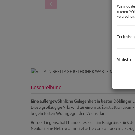
Wir möchten
unserer We
verarbeiten
Technisch
Statistik
Beschreibung
Eine außergewöhnliche Gelegenheit in bester Döblinger L
Diese großzügige Villa wird zu einem äußerst attraktiven P
begehrtesten Wohngegenden Wiens dar.
Bei der Liegenschaft handelt es sich um Baugrundstück der
Neubau eine Nettowohnnutzfläche von ca. 1000 m2
zuzüg