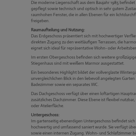
Die moderne Liegenschaft aus dem Baujahr 1985 befindet 
gepflegt sowie technisch und optisch in sehr gutem Zustand
raumhohen Fenster, die in allen Ebenen für ein lichtdurch
freigeben.
Raumaufteilung und Nutzung:
Das Erdgeschoss präsentiert sich mit hochwertiger Verfli
direkten Zugang zu den weitläufigen Terrassen, die harm
eignet sich ideal für repräsentative Wohn- oder Arbeitsber
Im ersten Obergeschoss befinden sich weitere großzügi
Stiegenhaus sind mit weißem Marmor ausgestattet.
Ein besonderes Highlight bildet der vollverglaste Winterg
unvergleichlichen Blick in den liebevoll angelegten Garten 
Badezimmer sowie ein separates WC.
Das Dachgeschoss verfügt über einen loftartigen Hauptra
zusätzliches Dachzimmer. Diese Ebene ist flexibel nutzbar
oder Atelierfläche.
Untergeschoss:
Im gartenseitig ebenerdigen Untergeschoss befindet sich
hochwertig und umfassend saniert wurde. Sie verfügt üb
sowie einen internen Zugang. Wohn- und Schlafzimmer bie