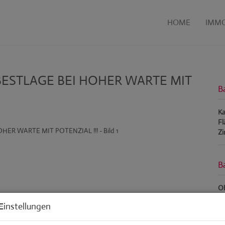
HOME
IMMO
IN BESTLAGE BEI HOHER WARTE MIT
B
Ka
Fl
Z
B
Ob
Z
Einstellungen
Ve
Ob