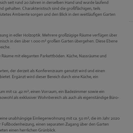
sich seit rund 20 Jahren in derselben Hand und wurde laufend
 gehalten. Charakteristisch sind die großflächigen, teils
flutetes Ambiente sorgen und den Blick in den weitläufigen Garten
esung in edler Holzoptik. Mehrere großzügige Räume verfügen über
onisch in den über 1.000 m² großen Garten übergehen. Diese Ebene
eiche.
ge Räume mit eleganten Parkettböden. Küche, Nassräume und
arten, der derzeit als Konferenzraum genutzt wird und einen
bietet. Ergänzt wird dieser Bereich durch eine Küche, ein
um mit ca. 42 m², einen Vorraum, ein Badezimmer sowie ein
, sowohl als exklusiver Wohnbereich als auch als eigenständige Büro-
 eine unabhängige Einliegerwohnung mit ca. 50 m², die im Jahr 2020
er Fußbodenheizung, einen separaten Zugang über den Garten
ten einen herrlichen Grünblick.