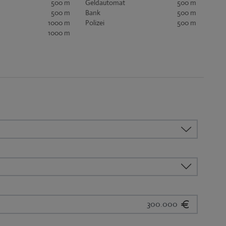
500 m
Geldautomat
500 m
500 m
Bank
500 m
1000 m
Polizei
500 m
1000 m