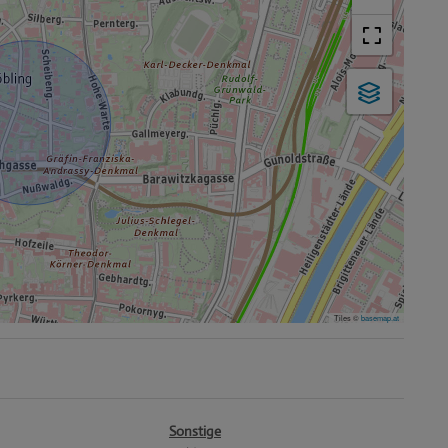
Tiles ©
basemap.at
Sonstige