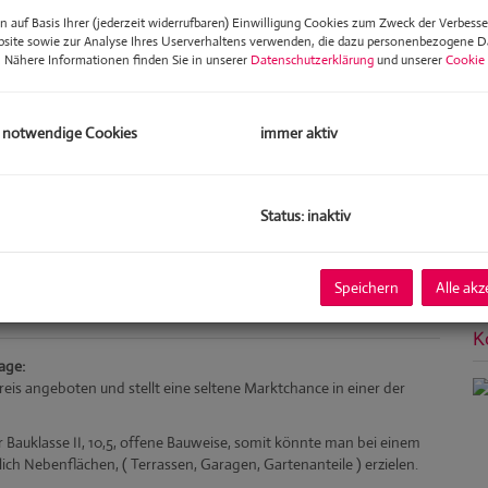
Ka
 auf Basis Ihrer (jederzeit widerrufbaren) Einwilligung Cookies zum Zweck der Verbess
Nu
bsite sowie zur Analyse Ihres Userverhaltens verwenden, die dazu personenbezogene 
Fl
. Nähere Informationen finden Sie in unserer
Datenschutzerklärung
und unserer
Cookie 
Nu
Gr
Ga
 notwendige Cookies
immer aktiv
Te
W
Te
St
Status: inaktiv
Ke
G
Ba
Speichern
Alle akz
K
age:
reis angeboten und stellt eine seltene Marktchance in einer der
 Bauklasse II, 10,5, offene Bauweise, somit könnte man bei einem
lich Nebenflächen, ( Terrassen, Garagen, Gartenanteile ) erzielen.