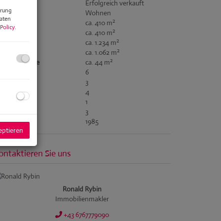
ufpreis
Erfolgreich verkauft
erung
tzungsart
Wohnen
Daten
2
äche
ca. 410 m
Policy
.
2
tzfläche
ca. 410 m
2
undfläche
ca. 1.234 m
2
rtenfläche
ca. 1.062 m
2
rrassenfläche
ca. 44 m
C
6
rrassen
3
ellplätze
4
ller
1
aragen
3
ujahr
1985
eptieren
ontaktieren Sie uns
Ronald Rybin
Immobilienmakler
+43 6767779090