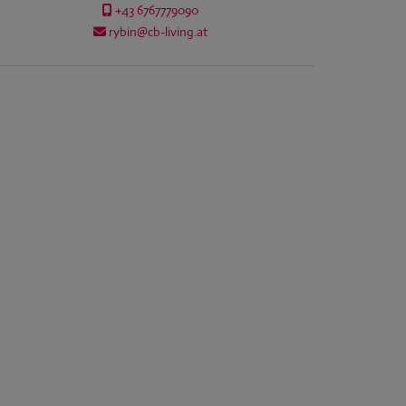
+43 6767779090
rybin@cb-living.at