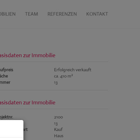
BILIEN
TEAM
REFERENZEN
KONTAKT
asisdaten zur Immobilie
ufpreis
Erfolgreich verkauft
2
äche
ca. 410 m
immer
13
asisdaten zur Immobilie
jektnr.
2100
immer
13
rmarktungsart
Kauf
jektart
Haus