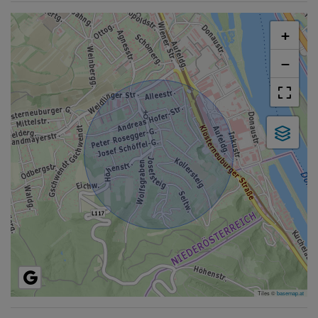
+
−
Tiles ©
basemap.at