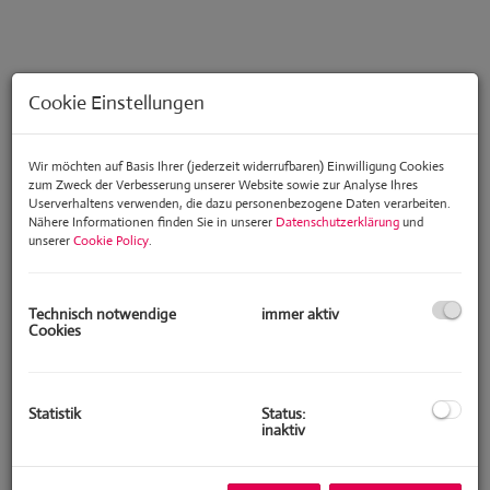
Cookie Einstellungen
Wir möchten auf Basis Ihrer (jederzeit widerrufbaren) Einwilligung Cookies
zum Zweck der Verbesserung unserer Website sowie zur Analyse Ihres
Userverhaltens verwenden, die dazu personenbezogene Daten verarbeiten.
Nähere Informationen finden Sie in unserer
Datenschutzerklärung
und
unserer
Cookie Policy
.
Technisch notwendige
immer aktiv
Beschreibung
Cookies
Diese exklusive, voll möblierte Villenetage liegt in gesuchter Lage in
einer äußerst gepflegten Jahrhundertwendevilla im Sachsenviertel
und garantiert neben einem unverbaubaren Panoramablick über
Statistik
Status:
inaktiv
Klosterneuburg eine ausgezeichnete Infrastruktur und
Wienanbindung
So befinden sich der Weidlinger Bahnhof mit bester Wienanbindung