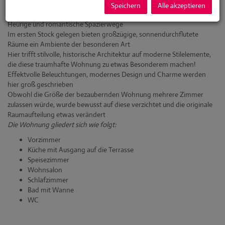
und seinem reichen Angebot an diversen Geschäften genauso im
Speichern
Alle akzeptieren
Nahbereich, wie Ärzte, eine Apotheke, verschiedene Restaurants,
Heurige und romantische Spazierwege
Im ersten Stock gelegen bieten großzügige, sonnendurchflutete
Räume ein Ambiente der besonderen Art
Hier trifft stilvolle, historische Architektur auf moderne Stilelemente,
die diese traumhafte Wohnung zu etwas Besonderem machen!
Effektvolle Beleuchtungen, modernes Design und Charme werden
hier groß geschrieben
Obwohl die Größe der bezaubernden Wohnung mehrere Zimmer
zulassen würde, wurde bewusst auf diese verzichtet und die originale
Raumaufteilung etwas verändert
Die Wohnung gliedert sich wie folgt:
Vorzimmer
Küche mit Ausgang auf die Terrasse
Speisezimmer
Wohnsalon
Schlafzimmer
Bad mit Wanne
WC