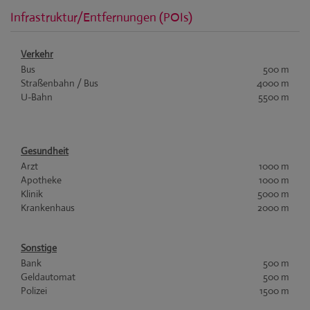
Infrastruktur/Entfernungen (POIs)
Verkehr
Bus
500 m
Straßenbahn / Bus
4000 m
U-Bahn
5500 m
Gesundheit
Arzt
1000 m
Apotheke
1000 m
Klinik
5000 m
Krankenhaus
2000 m
Sonstige
Bank
500 m
Geldautomat
500 m
Polizei
1500 m