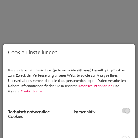
Cookie Einstellungen
Wir möchten auf Basis Ihrer (jederzeit widerrufbaren) Einwilligung Cookies
zum Zweck der Verbesserung unserer Website sowie zur Analyse Ihres
Userverhaltens verwenden, die dazu personenbezogene Daten verarbeiten.
Nähere Informationen finden Sie in unserer
Datenschutzerklärung
und
unserer
Cookie Policy
.
Beschreibung
Technisch notwendige
immer aktiv
Diese exklusive, liebevoll sanierte Jahrhundertwendevilla garantiert
Cookies
nicht nur durch ihre Ausstattung sondern auch durch die sensationelle
Ruhelage höchste Lebensqualität und Komfort!
In der oberen Stadt liegend, befinden sich diverse
Schulen,Kindergärten, Ärzte, Einkaufsmöglichkeiten, Apotheke,