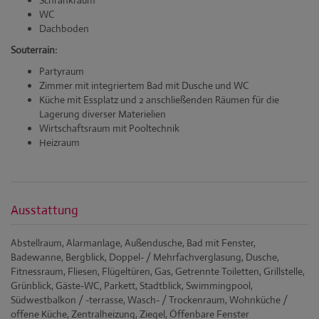
Schrankraum
WC
Dachboden
Souterrain:
Partyraum
Zimmer mit integriertem Bad mit Dusche und WC
Küche mit Essplatz und 2 anschließenden Räumen für die
Lagerung diverser Materielien
Wirtschaftsraum mit Pooltechnik
Heizraum
Ausstattung
Abstellraum
Alarmanlage
Außendusche
Bad mit Fenster
Badewanne
Bergblick
Doppel- / Mehrfachverglasung
Dusche
Fitnessraum
Fliesen
Flügeltüren
Gas
Getrennte Toiletten
Grillstelle
Grünblick
Gäste-WC
Parkett
Stadtblick
Swimmingpool
Südwestbalkon / -terrasse
Wasch- / Trockenraum
Wohnküche /
offene Küche
Zentralheizung
Ziegel
Öffenbare Fenster