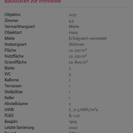
Basisdaten zur Immobilie
Objektnr.
2031
Zimmer
5,5
Vermarktungsart
Miete
Objektart
Haus
Miete
Erfolgreich vermietet
Nutzungsart
Wohnen
2
Fläche
ca. 270 m
2
Nutzfläche
ca. 270 m
2
Grundfläche
ca. 800 m
Bäder
2
WC
3
Balkone
1
Terrassen
1
Stellplätze
1
Keller
1
Abstellräume
2
2
HWB
C, 71.5 kWh/m
a
fGEE
B, 1,07
Baujahr
1905
Letzte Sanierung
2022