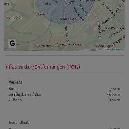
Tiles ©
basemap.at
Infrastruktur/Entfernungen (POIs)
Verkehr
Bus
500 m
Straßenbahn / Bus
5000 m
U-Bahn
6500 m
Gesundheit
Arzt
500 m