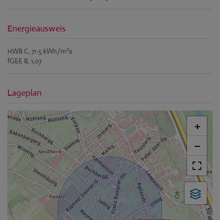
Energieausweis
2
HWB
C, 71.5 kWh/m
a
fGEE
B, 1,07
Lageplan
+
−