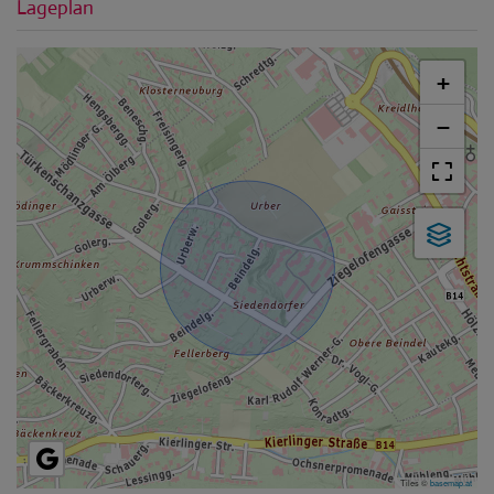
Lageplan
+
−
Tiles ©
basemap.at