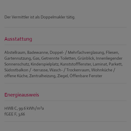
Der Vermittler ist als Doppelmakler tätig.
Ausstattung
Abstellraum
Badewanne
Doppel- / Mehrfachverglasung
Fliesen
Gartennutzung
Gas
Getrennte Toiletten
Grünblick
Innenliegender
Sonnenschutz
Kinderspielplatz
Kunststofffenster
Laminat
Parkett
Südostbalkon / -terrasse
Wasch- / Trockenraum
Wohnküche /
offene Küche
Zentralheizung
Ziegel
Öffenbare Fenster
Energieausweis
2
HWB
C, 99.6 kWh/m
a
fGEE
F, 3,66