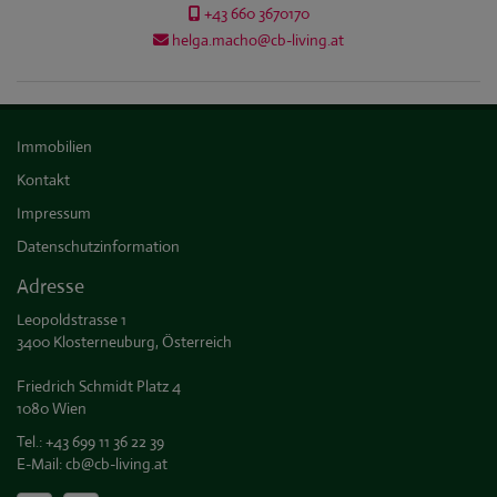
+43 660 3670170
helga.macho@cb-living.at
Immobilien
Kontakt
Impressum
Datenschutzinformation
Adresse
Leopoldstrasse 1
3400 Klosterneuburg, Österreich
Friedrich Schmidt Platz 4
1080 Wien
Tel.:
+43 699 11 36 22 39
E-Mail:
cb@cb-living.at