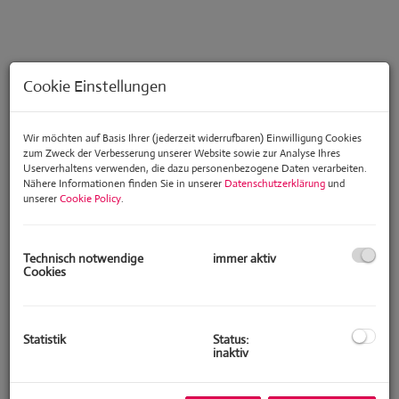
Cookie Einstellungen
Wir möchten auf Basis Ihrer (jederzeit widerrufbaren) Einwilligung Cookies
zum Zweck der Verbesserung unserer Website sowie zur Analyse Ihres
Userverhaltens verwenden, die dazu personenbezogene Daten verarbeiten.
Nähere Informationen finden Sie in unserer
Datenschutzerklärung
und
unserer
Cookie Policy
.
Technisch notwendige
immer aktiv
Cookies
Beschreibung
Diese sehr gepflegte, sonnendurchflutete 3- Zimmerwohnung liegt in
Statistik
Status:
einer beliebten Wohnhausanlage am Fuße des Ölbergs und garantiert
inaktiv
neben ihrer guten Infrastruktur eine absolute Ruhelage!
Die Anlage punktet durch ihre großzügigen Grünflächen und den
netten Kinderspielplatz.