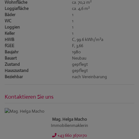
2
Wohnfläche
ca. 70,2 m
2
Loggiafläche
ca. 4,6 m
Bäder
1
WC
1
Loggien
1
Keller
1
2
HWB
C, 99.6 kWh/m
a
fGEE
F, 3,66
Baujahr
1980
Bauart
Neubau
Zustand
gepflegt
Hauszustand
gepflegt
Beziehbar
nach Vereinbarung
Kontaktieren Sie uns
Mag. Helga Macho
Immobilienmaklerin
+43 660 3670170