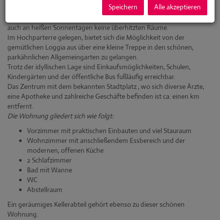
Speichern
Alle akzeptieren
Die Wohnung befindet sich in der letzten Reihe und dadurch hat man
von den Schlafzimmern aus einen unverbaubaren Blick ins Grüne und
auch an heißen Sonnentagen keine überhitzten Räume.
Im Hochparterre gelegen, bietet sich die Möglichkeit von der
gemütlichen Loggia aus über eine kleine Treppe in den schönen,
parkähnlichen Allgemeingarten zu gelangen.
Trotz der idyllischen Lage sind Einkaufsmöglichkeiten, Schulen,
Kindergärten und der öffentliche Bus fußläufig erreichbar.
Das Zentrum mit dem bekannten Stadtplatz , wo sich diverse Ärzte,
eine Apotheke und zahlreiche Geschäfte befinden ist ca. einen km
entfernt.
Die Wohnung gliedert sich wie folgt:
Vorzimmer mit praktischen Einbauten und viel Stauraum
Wohnzimmer mit anschließendem Essbereich und der
modernen, offenen Küche
2 Schlafzimmer
Bad mit Wanne
WC
Abstellraum
Ein geräumiges Kellerabteil gehört ebenso zu dieser schönen
Wohnung.